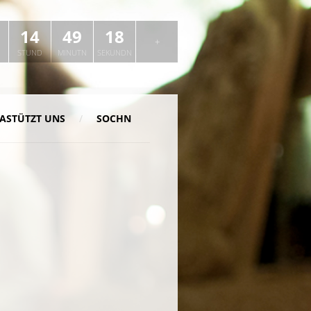
+
14
49
18
+
STUND
MINUTN
SEKUNDN
ASTÜTZT UNS
SOCHN