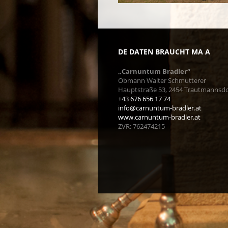
DE DATEN BRAUCHT MA A
„Carnuntum Bradler“
Obmann Walter Schmutterer
Hauptstraße 53, 2454 Trautmannsdo
+43 676 656 17 74
info@carnuntum-bradler.at
www.carnuntum-bradler.at
ZVR: 762474215