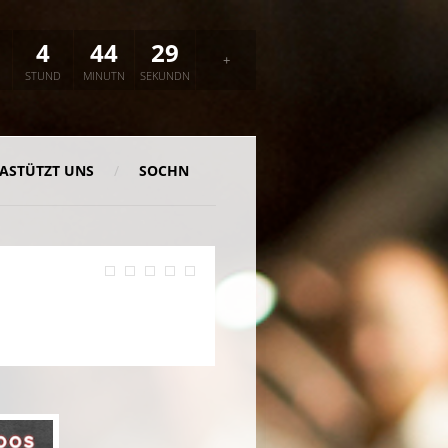
+
4
44
28
+
STUND
MINUTN
SEKUNDN
ASTÜTZT UNS
SOCHN