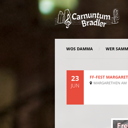
WOS DAMMA
WER SAM
23
FF-FEST MARGARE
MARGARETHEN AM
JUN